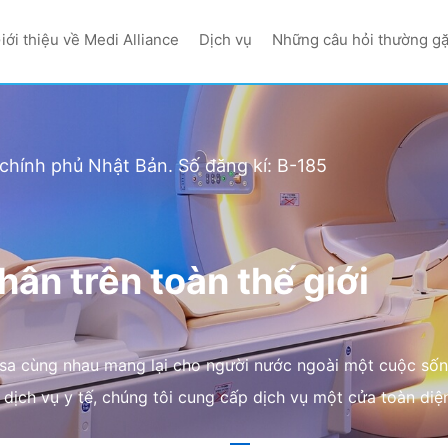
iới thiệu về Medi Alliance
Dịch vụ
Những câu hỏi thường g
 chính phủ Nhật Bản. Số đăng kí: B-185
ân trên toàn thế giới
a cùng nhau mang lại cho người nước ngoài một cuộc sống
ịch vụ y tế, chúng tôi cung cấp dịch vụ một cửa toàn diệ